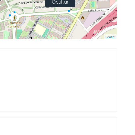
Ocultar
Hostelería Y Restauración (47)
Informática / Telefonía (16)
Leaflet
Inmobiliaria (19)
Joyería (12)
Ferretería / Cerrajería (10)
Moda Y Complementos (57)
Salud (14)
Asesoría (5)
Veterinaria (11)
Agencia De Viajes (3)