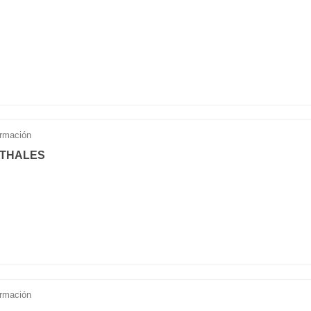
rmación
 THALES
rmación