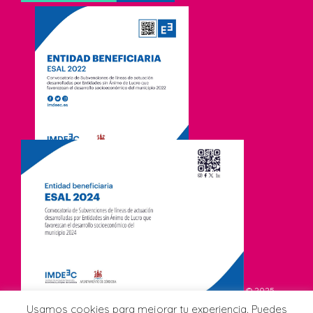
© 2025
Asociación de Comerciantes CCA Viñuela. Todos los derechos
Usamos cookies para mejorar tu experiencia. Puedes