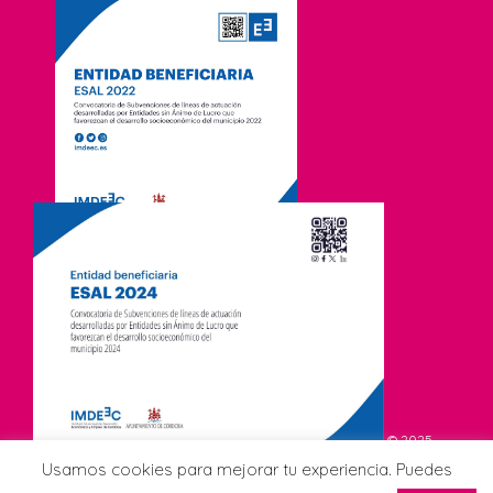
© 2025
Asociación de Comerciantes CCA Viñuela. Todos los derechos
Usamos cookies para mejorar tu experiencia. Puedes
reservados.