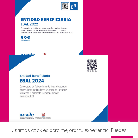
© 2025
Asociación de Comerciantes CCA Viñuela. Todos los derechos
Usamos cookies para mejorar tu experiencia. Puedes
reservados.