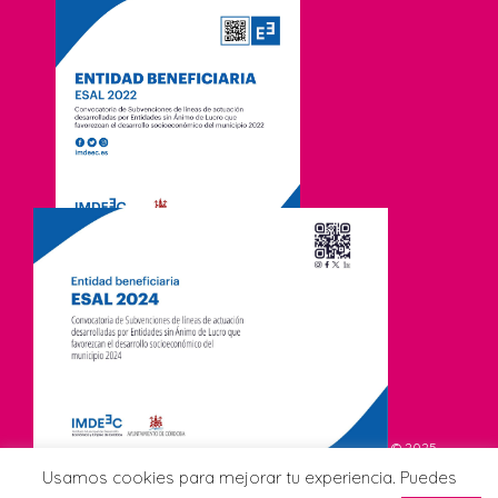
© 2025
Asociación de Comerciantes CCA Viñuela. Todos los derechos
Usamos cookies para mejorar tu experiencia. Puedes
reservados.