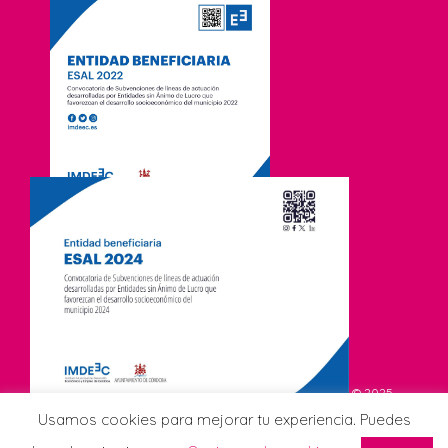
© 2025
Asociación de Comerciantes CCA Viñuela. Todos los derechos
Usamos cookies para mejorar tu experiencia. Puedes
reservados.