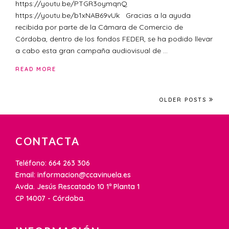
https://youtu.be/PTGR3oymqnQ
https://youtu.be/b1xNAB69vUk Gracias a la ayuda
recibida por parte de la Cámara de Comercio de
Córdoba, dentro de los fondos FEDER, se ha podido llevar
a cabo esta gran campaña audiovisual de …
READ MORE
OLDER POSTS
CONTACTA
Teléfono: 664 263 306
Email: informacion@ccavinuela.es
Avda. Jesús Rescatado 10 1ª Planta 1
CP 14007 - Córdoba.